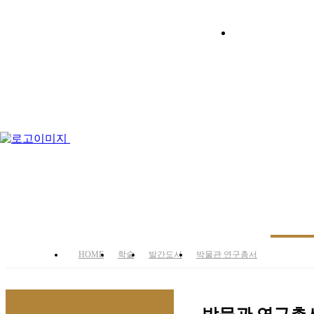
박물관 안
경주의 눈부신 불교문화가 담긴
박물관
박물관
HOME
학술
발간도서
박물관 연구총서