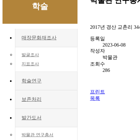
박물관 연구총
학술
2017년 경산 교촌리 3
매장문화재조사
등록일
2023-06-08
작성자
발굴조사
박물관
조회수
지표조사
286
학술연구
프린트
목록
보존처리
발간도서
박물관 연구총서